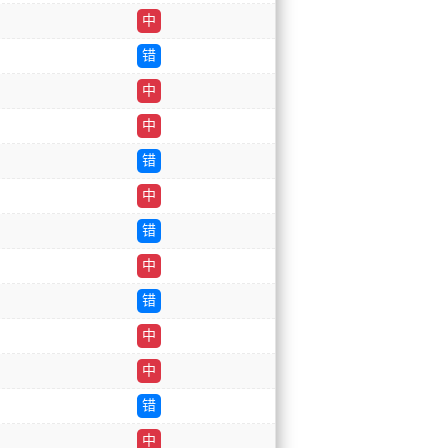
中
错
中
中
错
中
错
中
错
中
中
错
中