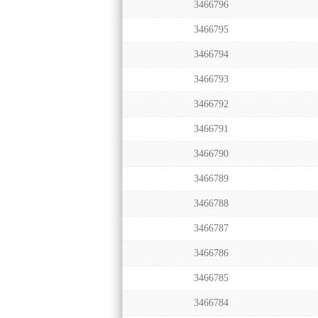
3466796
3466795
3466794
3466793
3466792
3466791
3466790
3466789
3466788
3466787
3466786
3466785
3466784