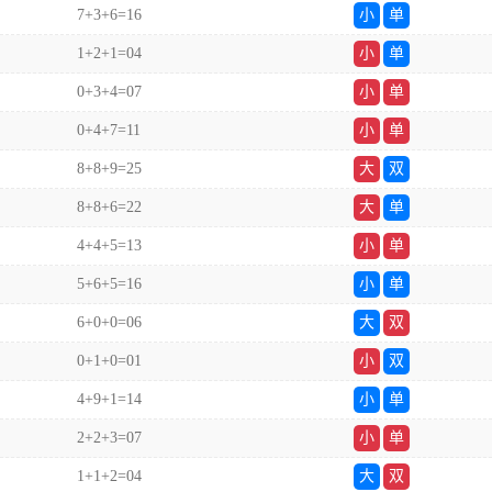
7+3+6=16
小
单
1+2+1=04
小
单
0+3+4=07
小
单
0+4+7=11
小
单
8+8+9=25
大
双
8+8+6=22
大
单
4+4+5=13
小
单
5+6+5=16
小
单
6+0+0=06
大
双
0+1+0=01
小
双
4+9+1=14
小
单
2+2+3=07
小
单
1+1+2=04
大
双