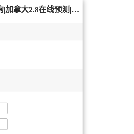
牢记网址 -G28.cc 加拿大2.8-加拿大2.8走势咪牌预测|PC结果查询|加拿大2.8在线预测|加拿大2.8 PC查询结果预测_火热优质的预测网站!