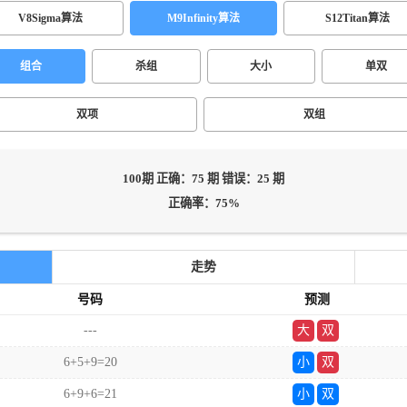
V8Sigma算法
M9Infinity算法
S12Titan算法
组合
杀组
大小
单双
双项
双组
100期 正确：75 期 错误：25 期
正确率：75%
走势
号码
预测
---
大
双
6+5+9=20
小
双
6+9+6=21
小
双