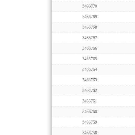
3466770
3466769
3466768
3466767
3466766
3466765
3466764
3466763
3466762
3466761
3466760
3466759
3466758