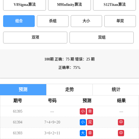
V8Sigma算法
M9Infinity算法
S12Titan算法
组合
杀组
大小
单双
双项
双组
100期 正确：75 期 错误：25 期
正确率：75%
预测
走势
统计
期号
号码
预测
结果
61395
---
小
单
---
61394
7+4+9=20
小
双
中
61393
3+6+2=11
大
单
中