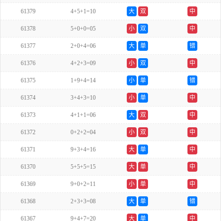
61379
4+5+1=10
大
双
中
61378
5+0+0=05
小
双
中
61377
2+0+4=06
大
单
错
61376
4+2+3=09
小
双
中
61375
1+9+4=14
小
单
错
61374
3+4+3=10
小
单
中
61373
4+1+1=06
大
双
中
61372
0+2+2=04
小
双
中
61371
9+3+4=16
大
单
中
61370
5+5+5=15
大
单
中
61369
9+0+2=11
小
单
中
61368
2+3+3=08
大
单
错
61367
9+4+7=20
大
单
中