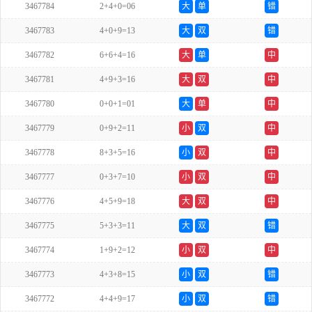
3467784
2+4+0=06
大
单
错
3467783
4+0+9=13
大
双
错
3467782
6+6+4=16
大
单
中
3467781
4+9+3=16
大
双
中
3467780
0+0+1=01
大
单
中
3467779
0+9+2=11
小
双
中
3467778
8+3+5=16
小
双
中
3467777
0+3+7=10
小
双
中
3467776
4+5+9=18
大
双
中
3467775
5+3+3=11
大
双
错
3467774
1+9+2=12
小
双
中
3467773
4+3+8=15
小
双
错
3467772
4+4+9=17
小
双
错