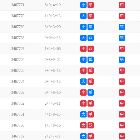
3467771
6+9+4=19
小
单
中
3467770
1+9+3=13
大
单
中
3467769
8+9+3=20
小
单
错
3467768
9+0+4=13
大
双
错
3467767
1+2+3=06
小
双
中
3467766
5+8+9=22
小
单
错
3467765
3+4+6=13
小
单
中
3467764
6+4+3=13
大
单
中
3467763
0+4+6=10
小
单
中
3467762
2+4+5=11
小
单
中
3467761
4+1+8=13
大
单
中
3467760
1+7+8=16
大
双
中
3467759
2+2+7=11
大
单
中