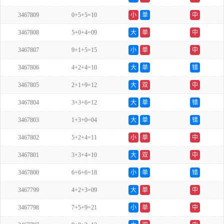
3467809
0+5+5=10
小
单
中
3467808
5+0+4=09
大
单
中
3467807
9+1+5=15
小
单
中
3467806
4+2+4=10
大
单
错
3467805
2+1+9=12
大
双
中
3467804
3+3+6=12
大
单
错
3467803
1+3+0=04
大
单
错
3467802
5+2+4=11
小
单
中
3467801
3+3+4=10
大
双
中
3467800
6+6+6=18
小
单
错
3467799
4+2+3=09
大
单
中
3467798
7+5+9=21
小
单
中