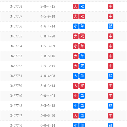
3467758
3+8+4=15
大
双
中
3467757
4+5+9=18
大
双
中
3467756
4+6+4=14
小
单
错
3467755
8+8+4=20
大
双
中
3467754
1+5+3=09
小
单
中
3467753
3+8+5=16
大
单
中
3467752
7+5+3=15
大
双
中
3467751
4+0+4=08
大
单
错
3467750
5+6+3=14
大
双
中
3467749
0+0+4=04
小
单
中
3467748
8+5+5=18
小
单
错
3467747
5+9+6=20
大
单
中
3467746
6+0+8=14
小
单
错