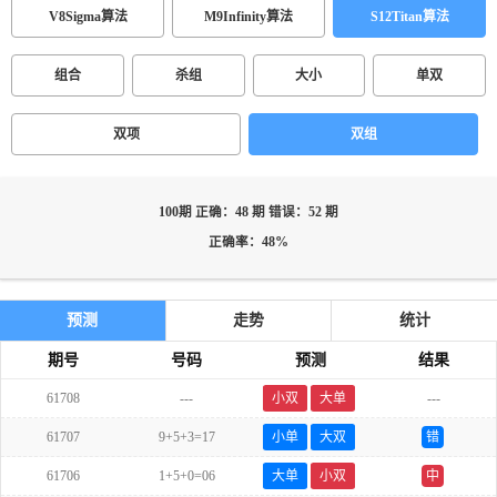
V8Sigma算法
M9Infinity算法
S12Titan算法
组合
杀组
大小
单双
双项
双组
100期 正确：48 期 错误：52 期
正确率：48%
预测
走势
统计
期号
号码
预测
结果
61708
---
小双
大单
---
61707
9+5+3=17
小单
大双
错
61706
1+5+0=06
大单
小双
中