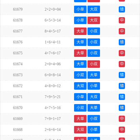
61679
2+2+0=04
小单
大双
错
61678
6+5+3=14
小单
大双
中
61677
8+4+5=17
大单
小双
中
61676
1+6+4=11
大单
小双
错
61675
4+7+6=17
大单
小双
中
61674
2+0+4=06
大单
小双
中
61673
6+0+8=14
小双
大单
错
61672
4+8+0=12
大双
小单
错
61671
7+9+5=21
小单
大双
错
61670
4+7+5=16
小双
大单
错
61669
7+9+1=17
大单
小双
中
61668
2+6+6=14
大双
小单
中