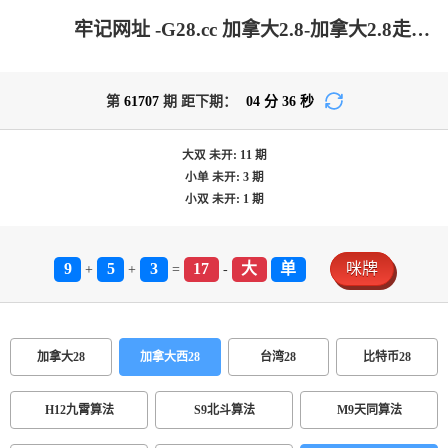
牢记网址 -G28.cc 加拿大2.8-加拿大2.8走势咪牌预测|PC结果查询|加拿大2.8在线预测|加拿大2.8 PC查询结果预测_火热优质的预测网站!
第
61707
期 距下期：
04
分
36
秒
大双
未开:
11
期
小单
未开:
3
期
小双
未开:
1
期
9
5
3
17
大
单
咪牌
+
+
=
-
加拿大28
加拿大西28
台湾28
比特币28
H12九霄算法
S9北斗算法
M9天同算法