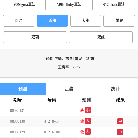
V8Sigma算法
M9Infinity算法
S12Titan算法
组合
杀组
大小
单双
双项
双组
100期 正确：75 期 错误：25 期
正确率：75%
预测
走势
统计
期号
号码
预测
结果
小
08080131
---
殺
---
双
大
08080130
4+2+8=14
殺
中
单
大
08080129
0+2+6=08
殺
中
单