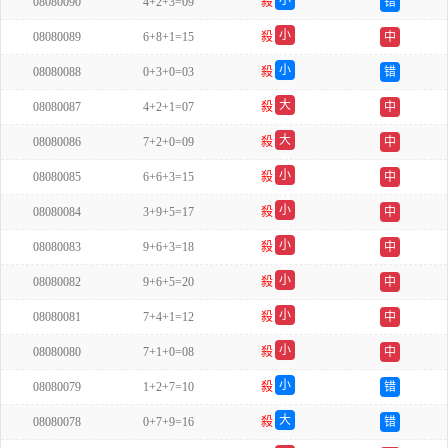
小
08080090
4+2+3=09
殺
错
单
小
08080089
6+8+1=15
殺
中
双
小
08080088
0+3+0=03
殺
错
单
大
08080087
4+2+1=07
殺
中
单
大
08080086
7+2+0=09
殺
中
单
小
08080085
6+6+3=15
殺
中
双
小
08080084
3+9+5=17
殺
中
双
小
08080083
9+6+3=18
殺
中
单
小
08080082
9+6+5=20
殺
中
单
小
08080081
7+4+1=12
殺
中
单
小
08080080
7+1+0=08
殺
中
单
小
08080079
1+2+7=10
殺
错
双
大
08080078
0+7+9=16
殺
错
双