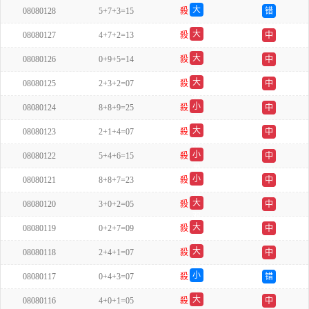
大
08080128
5+7+3=15
殺
错
单
大
08080127
4+7+2=13
殺
中
单
大
08080126
0+9+5=14
殺
中
单
大
08080125
2+3+2=07
殺
中
双
小
08080124
8+8+9=25
殺
中
单
大
08080123
2+1+4=07
殺
中
双
小
08080122
5+4+6=15
殺
中
单
小
08080121
8+8+7=23
殺
中
双
大
08080120
3+0+2=05
殺
中
双
大
08080119
0+2+7=09
殺
中
双
大
08080118
2+4+1=07
殺
中
双
小
08080117
0+4+3=07
殺
错
单
大
08080116
4+0+1=05
殺
中