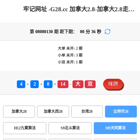
牢记网址 -G28.cc 加拿大2.8-加拿大2.8走势咪牌预测|PC结果查询|加拿大2.8在线预测|加拿大2.8 PC查询结果预测_火热优质的预测网站!
第
08080130
期 距下期：
00
分
36
秒
大单
未开:
2
期
小单
未开:
3
期
小双
未开:
1
期
4
2
8
14
大
双
咪牌
+
+
=
-
加拿大28
加拿大西28
台湾28
比特币28
H12九霄算法
S9北斗算法
M9天同算法