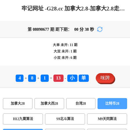
牢记网址 -G28.cc 加拿大2.8-加拿大2.8走势咪牌预测|PC结果查询|加拿大2.8在线预测|加拿大2.8 PC查询结果预测_火热优质的预测网站!
第
08090677
期 距下期：
00
分
38
秒
大单
未开:
11
期
大双
未开:
1
期
小双
未开:
6
期
4
8
1
13
小
单
咪牌
+
+
=
-
加拿大28
加拿大西28
台湾28
比特币28
H12九霄算法
S9北斗算法
M9天同算法