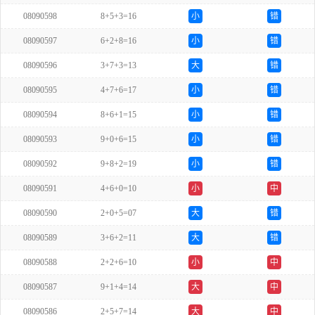
08090598
8+5+3=16
小
错
08090597
6+2+8=16
小
错
08090596
3+7+3=13
大
错
08090595
4+7+6=17
小
错
08090594
8+6+1=15
小
错
08090593
9+0+6=15
小
错
08090592
9+8+2=19
小
错
08090591
4+6+0=10
小
中
08090590
2+0+5=07
大
错
08090589
3+6+2=11
大
错
08090588
2+2+6=10
小
中
08090587
9+1+4=14
大
中
08090586
2+5+7=14
大
中