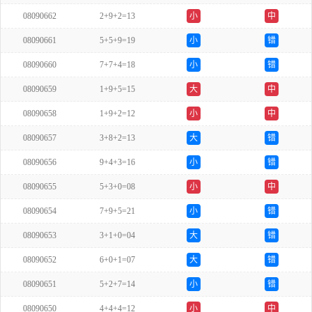
08090662
2+9+2=13
小
中
08090661
5+5+9=19
小
错
08090660
7+7+4=18
小
错
08090659
1+9+5=15
大
中
08090658
1+9+2=12
小
中
08090657
3+8+2=13
大
错
08090656
9+4+3=16
小
错
08090655
5+3+0=08
小
中
08090654
7+9+5=21
小
错
08090653
3+1+0=04
大
错
08090652
6+0+1=07
大
错
08090651
5+2+7=14
小
错
08090650
4+4+4=12
小
中