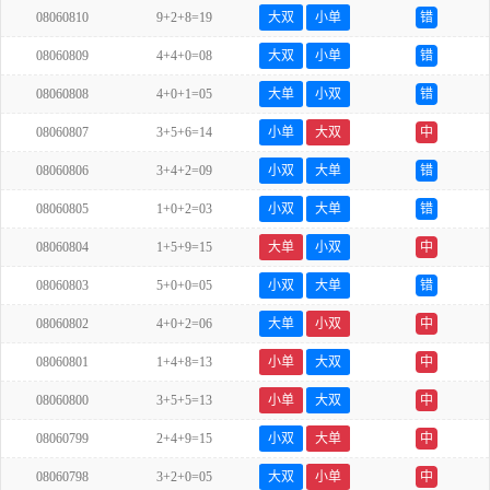
08060810
9+2+8=19
大双
小单
错
08060809
4+4+0=08
大双
小单
错
08060808
4+0+1=05
大单
小双
错
08060807
3+5+6=14
小单
大双
中
08060806
3+4+2=09
小双
大单
错
08060805
1+0+2=03
小双
大单
错
08060804
1+5+9=15
大单
小双
中
08060803
5+0+0=05
小双
大单
错
08060802
4+0+2=06
大单
小双
中
08060801
1+4+8=13
小单
大双
中
08060800
3+5+5=13
小单
大双
中
08060799
2+4+9=15
小双
大单
中
08060798
3+2+0=05
大双
小单
中