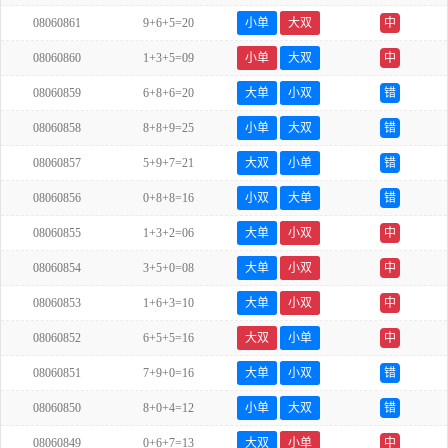
08060861
9+6+5=20
小单
大双
中
08060860
1+3+5=09
小单
大双
中
08060859
6+8+6=20
大单
小双
错
08060858
8+8+9=25
小单
大双
错
08060857
5+9+7=21
大双
小单
错
08060856
0+8+8=16
小双
大单
错
08060855
1+3+2=06
大单
小双
中
08060854
3+5+0=08
大单
小双
中
08060853
1+6+3=10
大单
小双
中
08060852
6+5+5=16
大双
小单
中
08060851
7+9+0=16
大单
小双
错
08060850
8+0+4=12
小单
大双
错
08060849
0+6+7=13
大双
小单
中