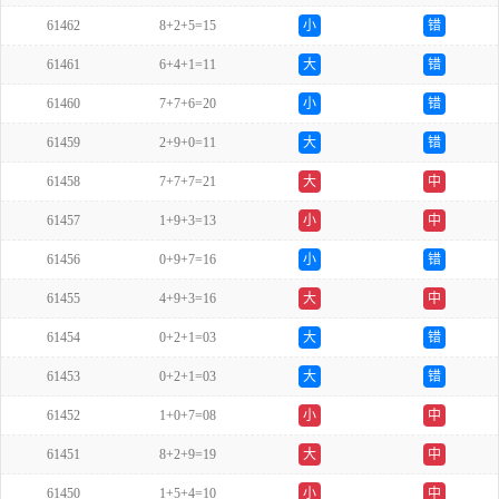
61462
8+2+5=15
小
错
61461
6+4+1=11
大
错
61460
7+7+6=20
小
错
61459
2+9+0=11
大
错
61458
7+7+7=21
大
中
61457
1+9+3=13
小
中
61456
0+9+7=16
小
错
61455
4+9+3=16
大
中
61454
0+2+1=03
大
错
61453
0+2+1=03
大
错
61452
1+0+7=08
小
中
61451
8+2+9=19
大
中
61450
1+5+4=10
小
中