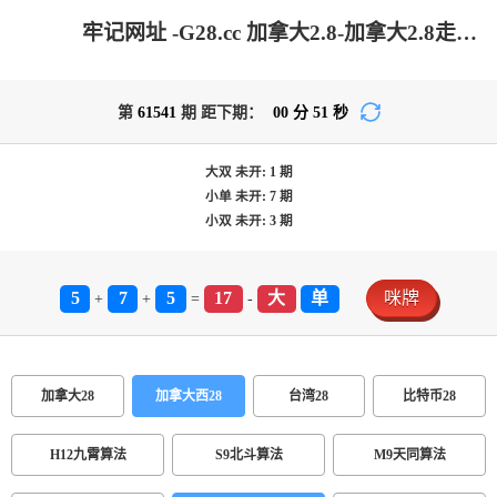
牢记网址 -G28.cc 加拿大2.8-加拿大2.8走势咪牌预测|PC结果查询|加拿大2.8在线预测|加拿大2.8 PC查询结果预测_火热优质的预测网站!
第
61541
期 距下期：
00
分
51
秒
大双
未开:
1
期
小单
未开:
7
期
小双
未开:
3
期
5
7
5
17
大
单
咪牌
+
+
=
-
加拿大28
加拿大西28
台湾28
比特币28
H12九霄算法
S9北斗算法
M9天同算法