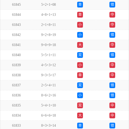
61845
5+2+1=08
单
错
61844
4+8+1=13
单
中
61843
2+1+8=11
小
中
61842
9+2+8=19
小
错
61841
9+0+9=18
大
中
61840
5+5+1=11
双
错
61839
4+5+3=12
小
中
61838
9+3+5=17
单
中
61837
2+5+4=11
双
错
61836
8+6+2=16
小
错
61835
5+4+1=10
双
中
61834
6+6+6=18
大
中
61833
8+3+3=14
单
错