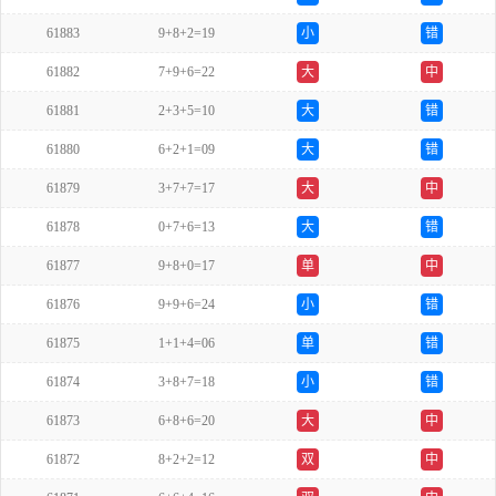
61883
9+8+2=19
小
错
61882
7+9+6=22
大
中
61881
2+3+5=10
大
错
61880
6+2+1=09
大
错
61879
3+7+7=17
大
中
61878
0+7+6=13
大
错
61877
9+8+0=17
单
中
61876
9+9+6=24
小
错
61875
1+1+4=06
单
错
61874
3+8+7=18
小
错
61873
6+8+6=20
大
中
61872
8+2+2=12
双
中