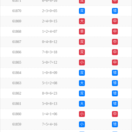
61871
6+6+4=16
双
中
61870
2+3+0=05
双
错
61869
2+4+9=15
大
中
61868
1+2+4=07
单
中
61867
0+4+8=12
双
中
61866
7+8+3=18
双
中
61865
5+0+7=12
小
中
61864
1+0+8=09
双
错
61863
5+1+2=08
大
错
61862
8+9+6=23
双
错
61861
5+0+8=13
大
错
61860
1+4+1=06
小
中
61859
7+5+4=16
小
错