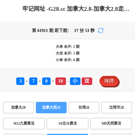
牢记网址 -G28.cc 加拿大2.8-加拿大2.8走势咪牌预测|PC结果查询|加拿大2.8在线预测|加拿大2.8 PC查询结果预测_火热优质的预测网站!
第
61911
期 距下期：
17
分
53
秒
大单
未开:
2
期
大双
未开:
1
期
小单
未开:
6
期
3
7
0
10
小
双
咪牌
+
+
=
-
加拿大28
加拿大西28
台湾28
比特币28
H12九霄算法
S9北斗算法
M9天同算法