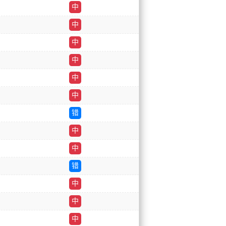
中
中
中
中
中
中
错
中
中
错
中
中
中