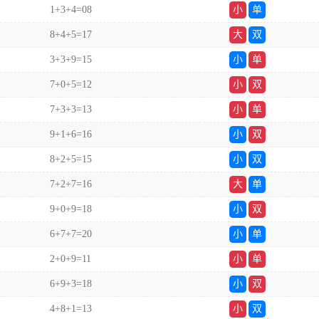
1+3+4=08
小
单
8+4+5=17
大
双
3+3+9=15
小
单
7+0+5=12
小
双
7+3+3=13
小
单
9+1+6=16
小
双
8+2+5=15
小
双
7+2+7=16
大
单
9+0+9=18
小
双
6+7+7=20
小
单
2+0+9=11
小
单
6+9+3=18
小
双
4+8+1=13
小
双