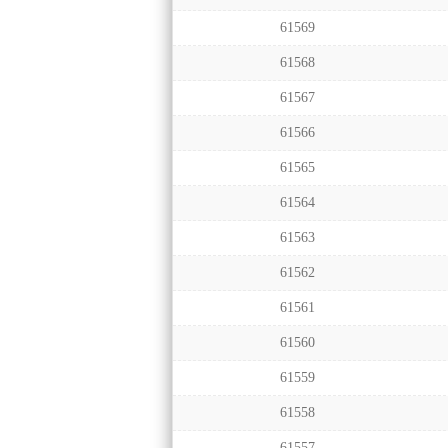
61569
61568
61567
61566
61565
61564
61563
61562
61561
61560
61559
61558
61557