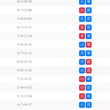
8+2+8=18
小
单
0+7+2=09
小
双
5+0+0=05
大
双
5+7+5=17
大
双
3+9+2=14
大
单
5+6+4=15
小
单
3+7+2=12
大
单
0+6+6=12
大
双
9+0+3=12
大
双
7+1+4=12
小
单
5+4+4=13
小
双
1+1+2=04
小
单
1+7+9=17
小
双