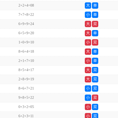
2+2+4=08
大
单
7+7+8=22
小
单
6+9+9=24
大
双
6+5+9=20
大
单
1+0+9=10
小
双
8+6+4=18
大
单
2+1+7=10
小
单
8+5+4=17
大
双
2+8+9=19
大
双
8+6+7=21
小
双
9+8+5=22
小
双
0+3+2=05
小
双
6+2+3=11
小
双