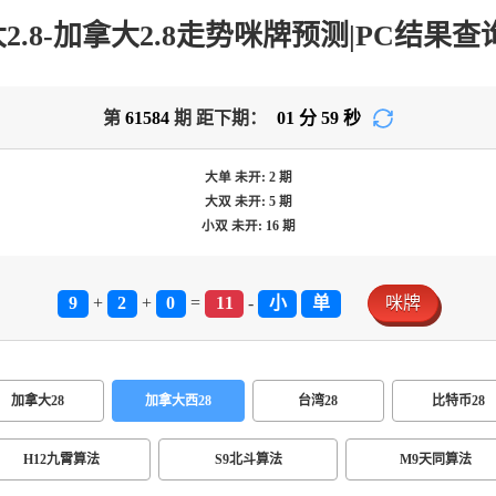
第
61584
期 距下期：
01
分
59
秒
大单
未开:
2
期
大双
未开:
5
期
小双
未开:
16
期
9
+
2
+
0
=
11
-
小
单
咪牌
加拿大28
加拿大西28
台湾28
比特币28
H12九霄算法
S9北斗算法
M9天同算法