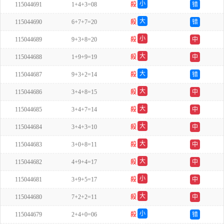
小
115044691
1+4+3=08
殺
错
双
大
115044690
6+7+7=20
殺
错
双
小
115044689
9+3+8=20
殺
中
单
大
115044688
1+9+9=19
殺
中
双
大
115044687
9+3+2=14
殺
错
双
大
115044686
3+4+8=15
殺
中
双
大
115044685
3+4+7=14
殺
中
单
大
115044684
3+4+3=10
殺
中
双
大
115044683
3+0+8=11
殺
中
单
大
115044682
4+9+4=17
殺
中
双
小
115044681
3+9+5=17
殺
中
双
大
115044680
7+2+2=11
殺
中
单
小
115044679
2+4+0=06
殺
错
双