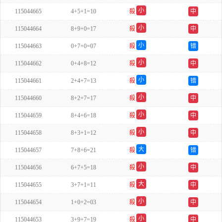
单
小
115044665
4+5+1=10
殺
中
单
小
115044664
8+9+0=17
殺
中
双
小
115044663
0+7+0=07
殺
错
单
小
115044662
0+4+8=12
殺
中
单
小
115044661
2+4+7=13
殺
错
单
小
115044660
8+2+7=17
殺
中
双
小
115044659
8+4+6=18
殺
中
双
小
115044658
8+3+1=12
殺
中
单
大
115044657
7+8+6=21
殺
错
单
小
115044656
6+7+5=18
殺
中
双
大
115044655
3+7+1=11
殺
中
单
小
115044654
1+0+2=03
殺
中
双
小
115044653
3+9+7=19
殺
中