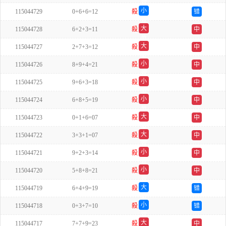
双
小
115044729
0+6+6=12
殺
错
双
大
115044728
6+2+3=11
殺
中
单
大
115044727
2+7+3=12
殺
中
单
小
115044726
8+9+4=21
殺
中
双
小
115044725
9+6+3=18
殺
中
单
小
115044724
6+8+5=19
殺
中
单
大
115044723
0+1+6=07
殺
中
单
大
115044722
3+3+1=07
殺
中
双
小
115044721
9+2+3=14
殺
中
双
小
115044720
5+8+8=21
殺
中
双
大
115044719
6+4+9=19
殺
错
单
小
115044718
0+3+7=10
殺
错
双
大
115044717
7+7+9=23
殺
中