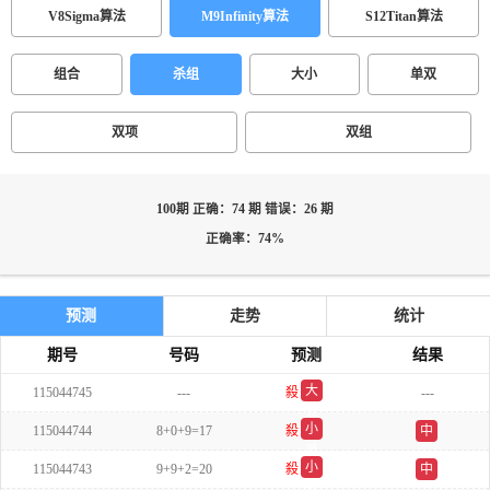
V8Sigma算法
M9Infinity算法
S12Titan算法
组合
杀组
大小
单双
双项
双组
100期 正确：74 期 错误：26 期
正确率：74%
预测
走势
统计
期号
号码
预测
结果
大
115044745
---
殺
---
双
小
115044744
8+0+9=17
殺
中
单
小
115044743
9+9+2=20
殺
中
双