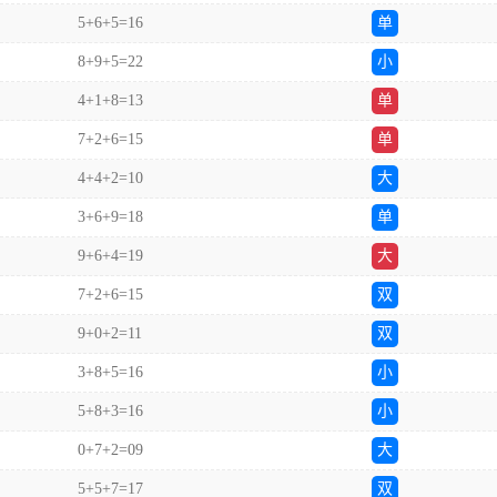
5+6+5=16
单
8+9+5=22
小
4+1+8=13
单
7+2+6=15
单
4+4+2=10
大
3+6+9=18
单
9+6+4=19
大
7+2+6=15
双
9+0+2=11
双
3+8+5=16
小
5+8+3=16
小
0+7+2=09
大
5+5+7=17
双