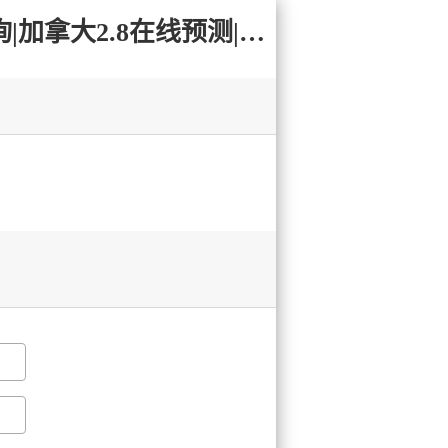
牢记网址 -G28.cc 加拿大2.8-加拿大2.8走势咪牌预测|PC结果查询|加拿大2.8在线预测|加拿大2.8 PC查询结果预测_火热优质的预测网站!