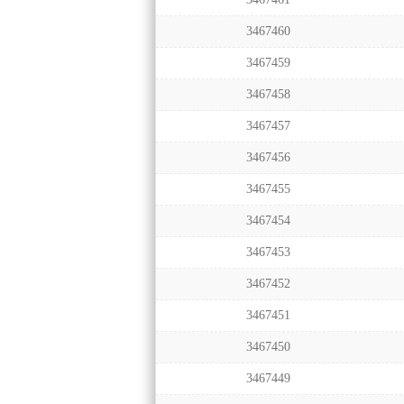
3467460
3467459
3467458
3467457
3467456
3467455
3467454
3467453
3467452
3467451
3467450
3467449