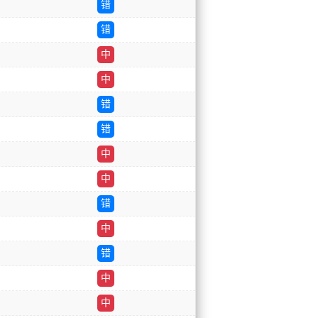
错
错
中
中
错
错
中
中
错
中
错
中
中