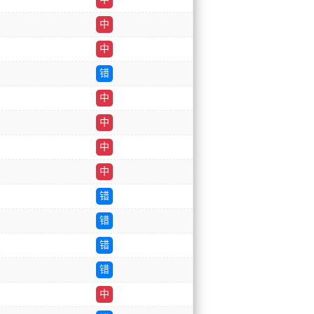
中
中
错
中
中
中
中
错
错
错
错
中