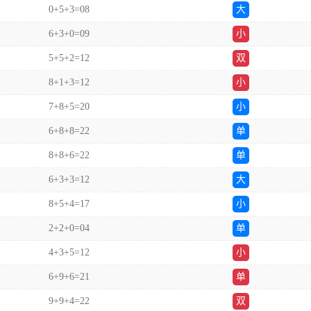
0+5+3=08
大
6+3+0=09
小
5+5+2=12
双
8+1+3=12
小
7+8+5=20
小
6+8+8=22
单
8+8+6=22
单
6+3+3=12
大
8+5+4=17
小
2+2+0=04
单
4+3+5=12
小
6+9+6=21
单
9+9+4=22
双