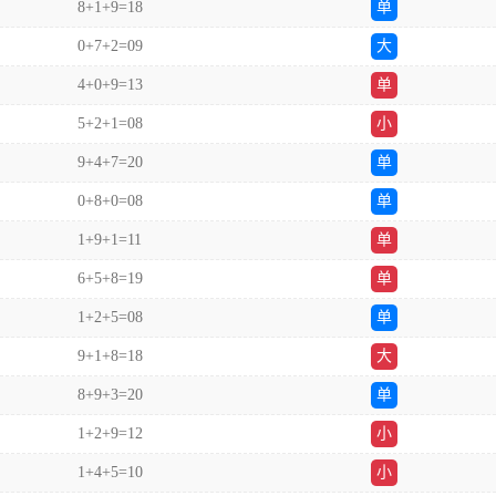
8+1+9=18
单
0+7+2=09
大
4+0+9=13
单
5+2+1=08
小
9+4+7=20
单
0+8+0=08
单
1+9+1=11
单
6+5+8=19
单
1+2+5=08
单
9+1+8=18
大
8+9+3=20
单
1+2+9=12
小
1+4+5=10
小