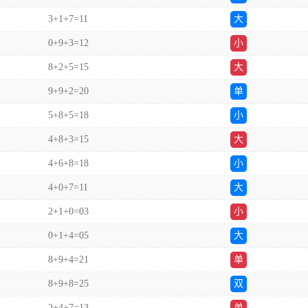
3+1+7=11
大
0+9+3=12
小
8+2+5=15
大
9+9+2=20
单
5+8+5=18
小
4+8+3=15
大
4+6+8=18
小
4+0+7=11
大
2+1+0=03
小
0+1+4=05
大
8+9+4=21
单
8+9+8=25
双
2+4+7=13
单