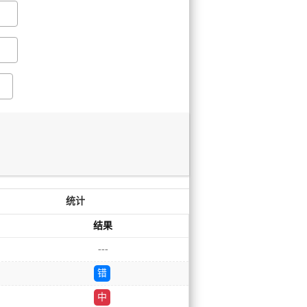
统计
结果
---
错
中