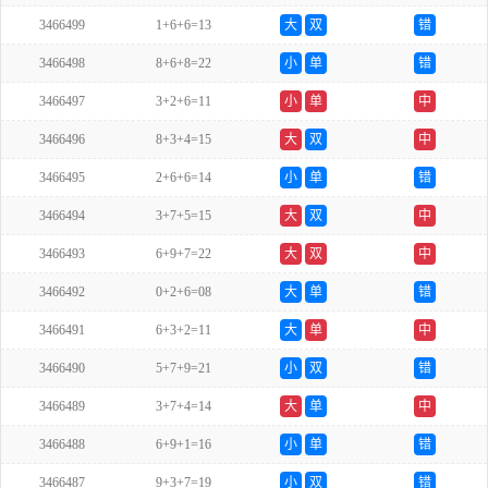
3466499
1+6+6=13
大
双
错
3466498
8+6+8=22
小
单
错
3466497
3+2+6=11
小
单
中
3466496
8+3+4=15
大
双
中
3466495
2+6+6=14
小
单
错
3466494
3+7+5=15
大
双
中
3466493
6+9+7=22
大
双
中
3466492
0+2+6=08
大
单
错
3466491
6+3+2=11
大
单
中
3466490
5+7+9=21
小
双
错
3466489
3+7+4=14
大
单
中
3466488
6+9+1=16
小
单
错
3466487
9+3+7=19
小
双
错