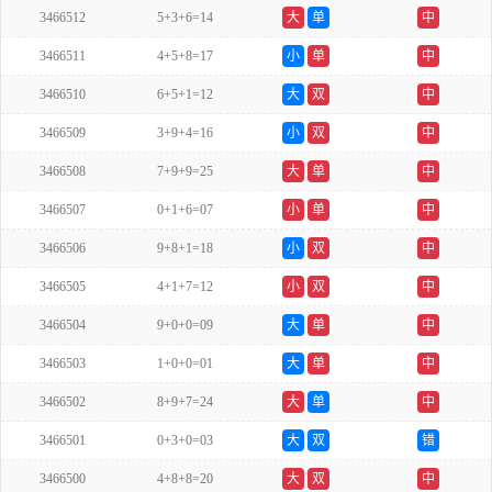
3466512
5+3+6=14
大
单
中
3466511
4+5+8=17
小
单
中
3466510
6+5+1=12
大
双
中
3466509
3+9+4=16
小
双
中
3466508
7+9+9=25
大
单
中
3466507
0+1+6=07
小
单
中
3466506
9+8+1=18
小
双
中
3466505
4+1+7=12
小
双
中
3466504
9+0+0=09
大
单
中
3466503
1+0+0=01
大
单
中
3466502
8+9+7=24
大
单
中
3466501
0+3+0=03
大
双
错
3466500
4+8+8=20
大
双
中