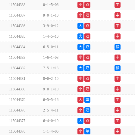
115044388
0+1+5=06
小
双
中
115044387
9+0+1=10
小
双
中
115044386
3+9+0=12
大
双
中
115044385
1+4+5=10
大
双
中
115044384
6+5+0=11
大
双
错
115044383
1+6+1=08
小
双
中
115044382
7+5+1=13
大
双
错
115044381
8+0+2=10
小
双
中
115044380
9+0+1=10
小
双
中
115044379
6+5+5=16
大
单
中
115044378
2+5+4=11
小
双
中
115044377
6+4+0=10
大
双
中
115044376
1+1+4=06
小
单
中