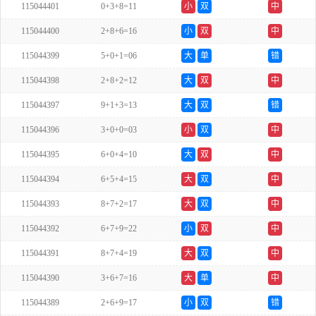
115044401
0+3+8=11
小
双
中
115044400
2+8+6=16
小
双
中
115044399
5+0+1=06
大
单
错
115044398
2+8+2=12
大
双
中
115044397
9+1+3=13
大
双
错
115044396
3+0+0=03
小
双
中
115044395
6+0+4=10
大
双
中
115044394
6+5+4=15
大
双
中
115044393
8+7+2=17
大
双
中
115044392
6+7+9=22
小
双
中
115044391
8+7+4=19
大
双
中
115044390
3+6+7=16
大
单
中
115044389
2+6+9=17
小
双
错