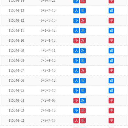
115044414
6+8+7=21
小
单
中
115044413
0+3+7=10
大
单
错
115044412
9+6+1=16
小
双
中
115044411
6+1+5=12
大
单
错
115044410
6+2+4=12
小
双
中
115044409
4+0+7=11
大
双
错
115044408
7+5+4=16
小
单
错
115044407
4+3+3=10
大
双
中
115044406
0+5+7=12
大
单
错
115044405
9+6+1=16
小
单
错
115044404
7+2+0=09
小
双
中
115044403
7+4+8=19
小
单
中
115044402
7+3+7=17
大
单
中