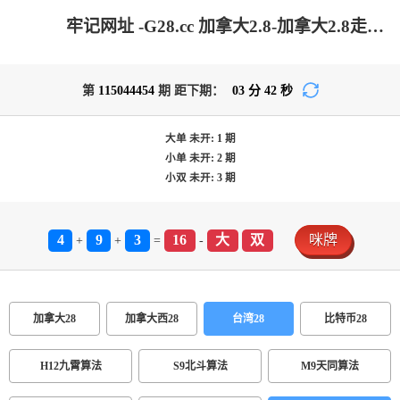
牢记网址 -G28.cc 加拿大2.8-加拿大2.8走势咪牌预测|PC结果查询|加拿大2.8在线预测|加拿大2.8 PC查询结果预测_火热优质的预测网站!
第
115044454
期 距下期：
03
分
42
秒
大单
未开:
1
期
小单
未开:
2
期
小双
未开:
3
期
4
9
3
16
大
双
咪牌
+
+
=
-
加拿大28
加拿大西28
台湾28
比特币28
H12九霄算法
S9北斗算法
M9天同算法