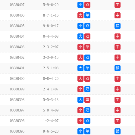
08080407
5+9+6=20
小
双
中
08080406
8+7+1=16
大
单
中
08080405
9+8+0=17
小
双
错
08080404
0+4+4=08
大
双
中
08080403
2+3+2=07
小
单
中
08080402
3+3+9=15
大
双
中
08080401
2+5+1=08
大
单
错
08080400
8+8+4=20
大
双
中
08080399
2+4+1=07
小
双
中
08080398
5+5+3=13
大
单
中
08080397
5+0+4=09
小
双
中
08080396
1+2+4=07
小
双
中
08080395
9+6+5=20
小
单
错