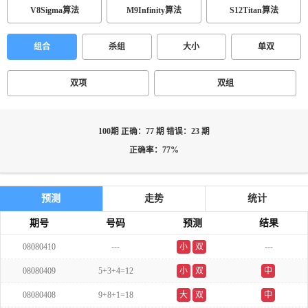
V8Sigma算法
M9Infinity算法
S12Titan算法
组合
杀组
大小
单双
双项
双组
100期 正确：77 期 错误：23 期
正确率：77%
预测
走势
统计
期号
号码
预测
结果
08080410
---
小
双
---
08080409
5+3+4=12
小
双
中
08080408
9+8+1=18
大
双
中